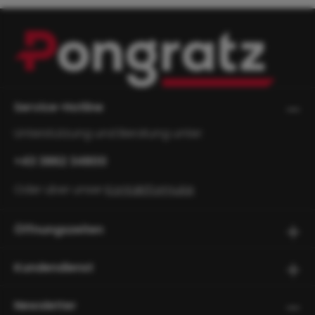
Service-Hotline
Unterstützung und Beratung unter:
+43 3862 34800
Oder über unser
Kontaktformular
.
Öffnungszeiten
Kundendienst
Newsletter