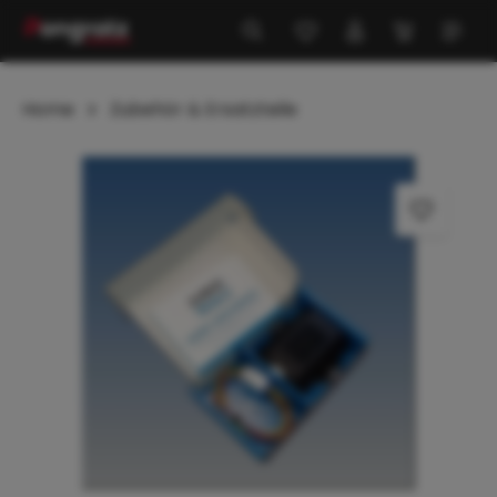
alt springen
Home
Zubehör & Ersatzteile
Bildergalerie überspringen