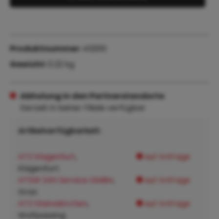
Produktnummer:
43200
Gewicht:
0.22 kg
Abholung in den Partnerstandorte
Derzeit in keiner Filiale verfügbar
Artikelverfügbarkeit:
ATZ Klagenfurt
,
auf Anfrage
Klagenfurt:
ATSW 24h Service GMBH
,
auf Anfrage
Graz:
ATZ Steinakirchen
,
auf Anfrage
Wolfpassing: