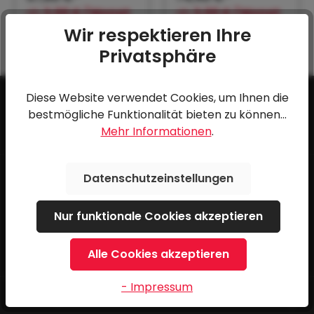
mm
ab
3,00 € / Monat
ab
3,00 € / Monat
Wir respektieren Ihre
Privatsphäre
Diese Website verwendet Cookies, um Ihnen die
bestmögliche Funktionalität bieten zu können...
Mehr Informationen
.
Service-Hotline
Datenschutzeinstellungen
Unterstützung und Beratung unter:
Nur funktionale Cookies akzeptieren
+43 3862 34800
Alle Cookies akzeptieren
Oder über unser
Kontaktformular
.
- Impressum
Öffnungszeiten