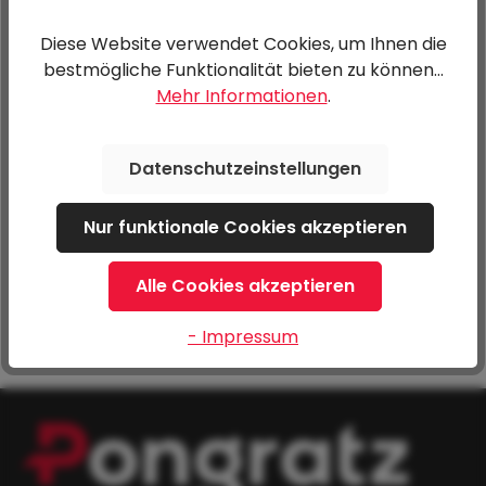
Diese Website verwendet Cookies, um Ihnen die
bestmögliche Funktionalität bieten zu können...
verz. Briede M10,
verz. Briede M10,
Mehr Informationen
.
51/55 (B/H)
51/70 (B/H)
6,00 €*
6,00 €*
Datenschutzeinstellungen
Nur funktionale Cookies akzeptieren
verz. Briede M10,
verz. Briede M12,
51/85 (B/H)
41/125 (B/H)
Alle Cookies akzeptieren
8,40 €*
7,20 €*
- Impressum