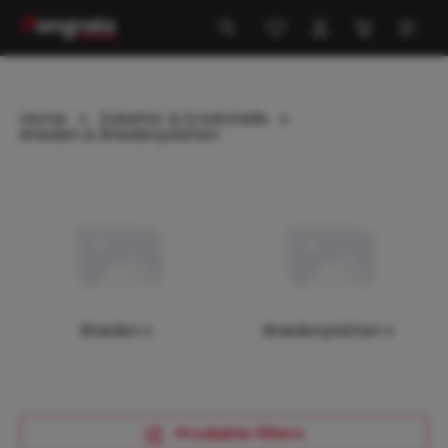
alt springen
Home
Zubehör & Ersatzteile
Brieden & Briedenplatten
Kategoriegalerie überspringen
Brieden
Briedenplatten
Produkte filtern