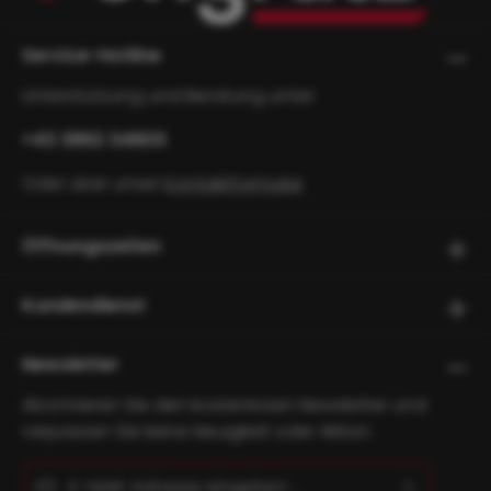
Service-Hotline
Unterstützung und Beratung unter:
+43 3862 34800
Oder über unser
Kontaktformular
.
Öffnungszeiten
Kundendienst
Newsletter
Abonnieren Sie den kostenlosen Newsletter und
verpassen Sie keine Neuigkeit oder Aktion.
E-Mail-Adresse*