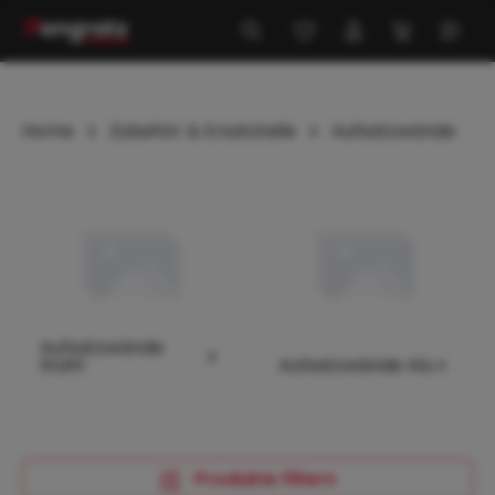
alt springen
Home
Zubehör & Ersatzteile
Aufsatzwände
Kategoriegalerie überspringen
Aufsatzwände
Stahl
Aufsatzwände Alu
Produkte filtern