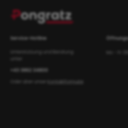
Service-Hotline
Öffnungs
Unterstützung und Beratung
Mo - Fr: 0
unter:
+43 3862 34800
Oder über unser
Kontaktformular
.