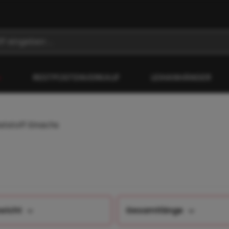
RESTPOSTENVERKAUF
LEIHANHÄNGER
ststoff Einachs
wicht
Gesamtlänge