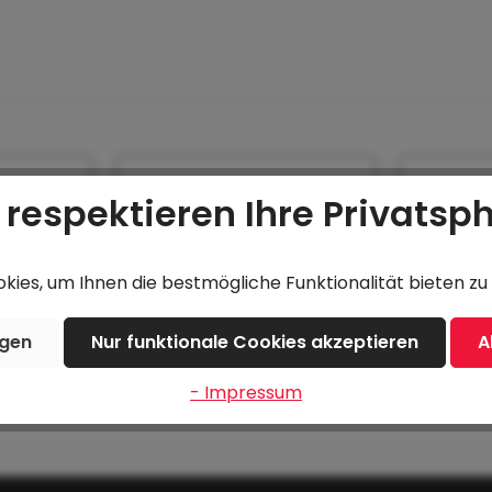
 respektieren Ihre Privatsp
PA-B
Kotflügel LPA-B
Kotflüge
links/rechts passend,
nicht gebohrt
15,60 €*
15,60 €
ies, um Ihnen die bestmögliche Funktionalität bieten zu 
ngen
Nur funktionale Cookies akzeptieren
A
enkorb
In den Warenkorb
In 
- Impressum