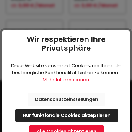
ab
3,00 € / Monat
ab
3,00 € / Monat
Motorbootauflage
Segelbootauflagen
Wir respektieren Ihre
300x100 mm
polster lose
300x200 mm
Privatsphäre
20,40 €*
37,20 €*
ab
3,00 € / Monat
ab
3,00 € / Monat
Diese Website verwendet Cookies, um Ihnen die
bestmögliche Funktionalität bieten zu können...
Mehr Informationen
.
Datenschutzeinstellungen
Nur funktionale Cookies akzeptieren
Service-Hotline
Alle Cookies akzeptieren