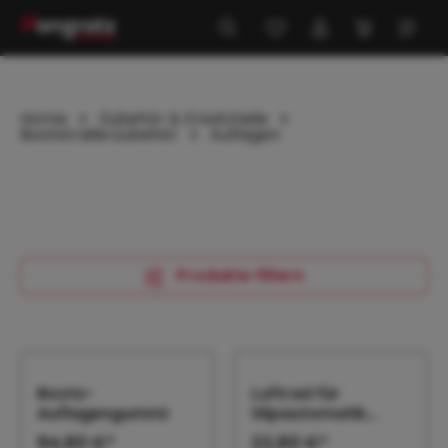
alt springen
Home
Zubehör & Ersatzteile
Bootstrailerzubehör
Auflagen
Produkte filtern
Boots-
Luftrad für
Auflagengummi
Slipautomatik
schwarz/rot
94,80 €*
22,80 €*