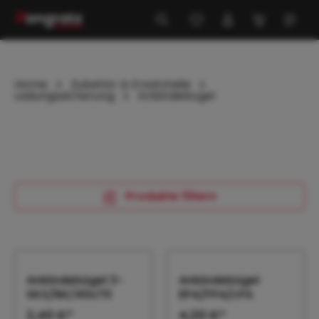
alt springen
Home
Zubehör & Ersatzteile
Ladungssicherung
Anbindebügel
Produkte filtern
Anbindebügel 3-
Anbindebügel
SKS/RK/40x70
EPA/FPA/LPA
2,40 €*
4,20 €*