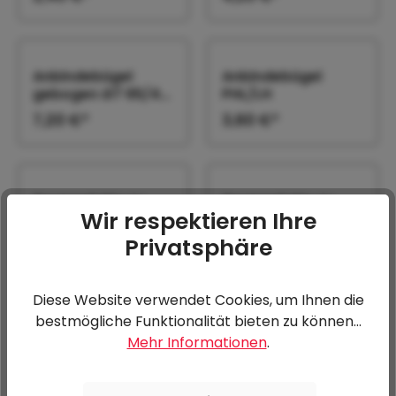
Anbindebügel
Anbindebügel
gebogen Ø7 65/42
PHL/LH
LPA -Alu ab
7,20 €*
3,60 €*
08/2016
Gegenplatte zu
Gegenplatte zu
Wir respektieren Ihre
Anbindebügel LPA-
Anbindebügel
ALU und L-PAT
PHL/LH
Privatsphäre
1,20 €*
2,40 €*
Diese Website verwendet Cookies, um Ihnen die
bestmögliche Funktionalität bieten zu können...
Zurröse klappbar
Mehr Informationen
.
LPA
2,40 €*