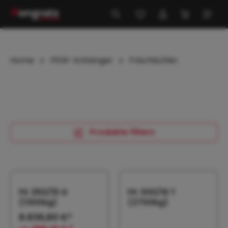
alt springen
Home
PKW-Anhänger
Frischkühler
Produkte filtern
FK 250/15 G
FK 300/16 T
(1300kg)
(2700kg)
8.836,80 €*