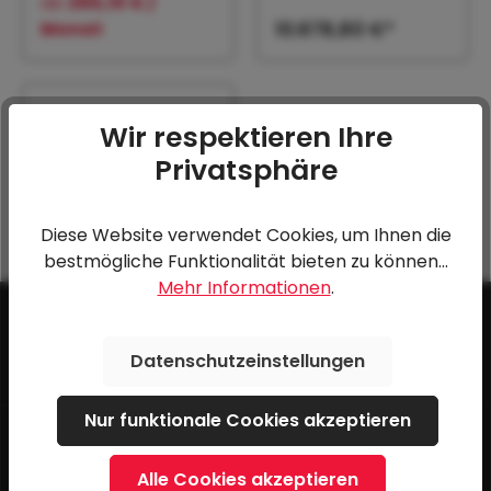
ab
265,10 € /
Monat
10.678,80 €*
FK 360/16 T
Wir respektieren Ihre
(3500kg)
Privatsphäre
13.251,60 €*
Diese Website verwendet Cookies, um Ihnen die
bestmögliche Funktionalität bieten zu können...
Mehr Informationen
.
Datenschutzeinstellungen
Nur funktionale Cookies akzeptieren
Service-Hotline
Unterstützung und Beratung unter:
Alle Cookies akzeptieren