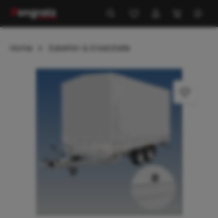
alt springen
Home
Zubehör & Ersatzteile
Bildergalerie überspringen