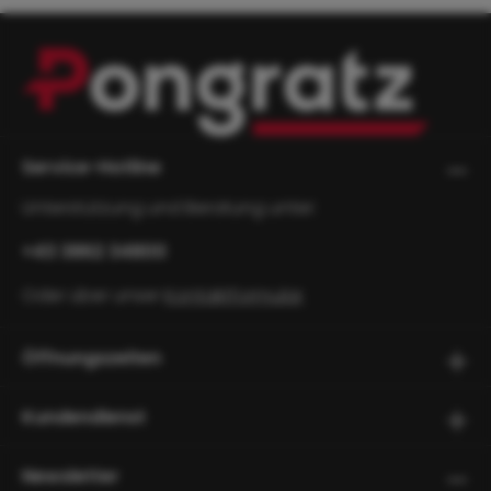
Service-Hotline
Unterstützung und Beratung unter:
+43 3862 34800
Oder über unser
Kontaktformular
.
Öffnungszeiten
Kundendienst
Newsletter