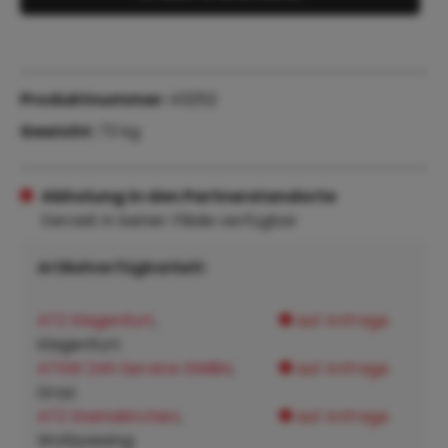
Produktnummer:
43252
Gewicht:
73 kg
Abholung in den Partnerstandorte
Derzeit in keiner Filiale verfügbar
Artikelverfügbarkeit:
ATZ Klagenfurt
,
auf Anfrage
Klagenfurt:
ATSW 24h Service GMBH
,
auf Anfrage
Graz:
ATZ Steinakirchen
,
auf Anfrage
Wolfpassing: