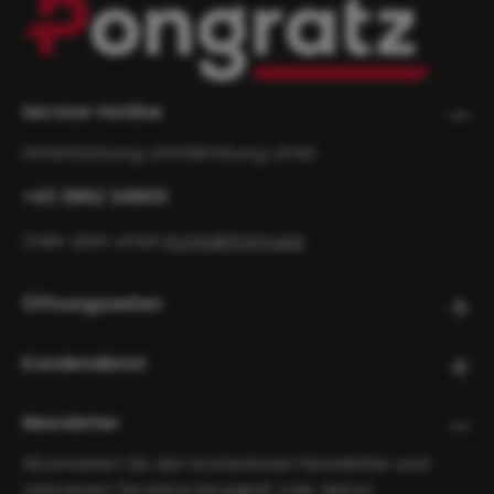
Service-Hotline
Unterstützung und Beratung unter:
+43 3862 34800
Oder über unser
Kontaktformular
.
Öffnungszeiten
Kundendienst
Newsletter
Abonnieren Sie den kostenlosen Newsletter und
verpassen Sie keine Neuigkeit oder Aktion.