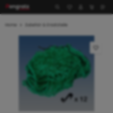
alt springen
Home
Zubehör & Ersatzteile
Bildergalerie überspringen