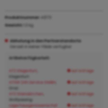
Produktnummer:
43173
Gewicht:
1.3 kg
Abholung in den Partnerstandorte
Derzeit in keiner Filiale verfügbar
Artikelverfügbarkeit:
ATZ Klagenfurt
,
auf Anfrage
Klagenfurt:
ATSW 24h Service GMBH
,
auf Anfrage
Graz:
ATZ Steinakirchen
,
auf Anfrage
Wolfpassing:
Lagerhausgenossenschaf
auf Anfrage