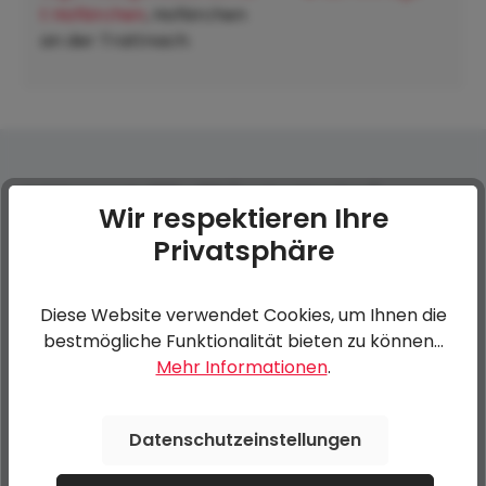
t Hofkirchen
, Hofkirchen
an der Trattnach:
Anhängernetz 300 x 180 (grobe Maschen)
Wir respektieren Ihre
Privatsphäre
0 von 0 Bewertungen
Diese Website verwendet Cookies, um Ihnen die
bestmögliche Funktionalität bieten zu können...
Bewerten Sie dieses Produkt!
Durchschnittliche Bewertung von 0 von 5 Sternen
Mehr Informationen
.
Teilen Sie Ihre Erfahrungen mit anderen Kunden.
Datenschutzeinstellungen
Bewertung schreiben