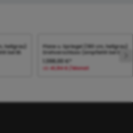
m, hellgrau)
Plane u. Spriegel (180 cm, hellgrau)
t bei Bl.
Drehverschluss (empfiehlt bei Bl.
1.398,00 €*
ab
41,94 € / Monat
orb
In den Warenkorb