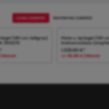
Loses Zubehör
Montiertes Zubehör
riegel (180 cm, hellgrau)
Plane u. Spriegel (160 c
RK 2500/15
Drehverschluss (empfiehl
*
1.228,80 €*
 / Monat
ab
36,86 € / Monat
 den Warenkorb
In den Warenk