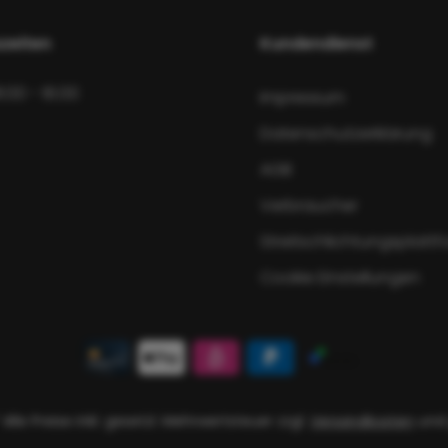
zeiten
Kundendienst
8:00 - 16:00
Impressum
Datenschutzerklärung
AGB
Verbraucher
Streitschlichtungsplatt
Cookie Einstellungen
 Alle Preise inkl. gesetzl. Mehrwertsteuer zzgl.
Versandkosten
und 