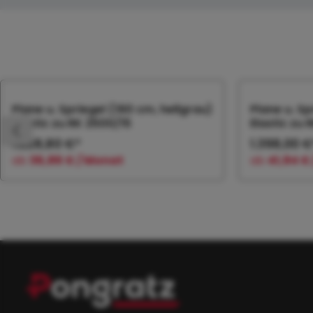
Produktgalerie überspringen
Plane u. Spriegel (160 cm, hellgrau)
Plane u. Sp
Elastic zu RK 2500/15
Elastic zu 
1.228,80 €*
1.398,00 €
ab
36,86 € / Monat
ab
41,94 €
In den Warenkorb
In