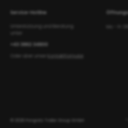
Service-Hotline
Öffnungs
Unterstützung und Beratung
Mo - Fr: 0
unter:
+43 3862 34800
Oder über unser
Kontaktformular
.
© 2026 Pongratz Trailer Group GmbH
*