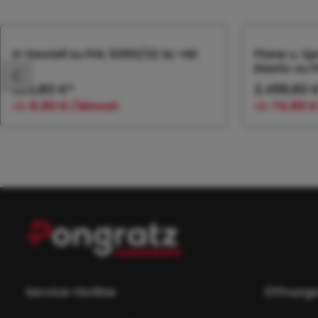
Produktgalerie überspringen
H-Gestell zu PHL 5060/22 AL-HD
Plane u. Sp
Elastic zu
226,80 €*
2.499,60 
ab
6,80 € / Monat
ab
74,99 €
In den Warenkorb
In
Service-Hotline
Öffnungs