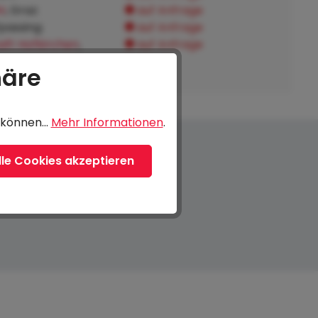
H
, Graz:
auf Anfrage
fpassing:
auf Anfrage
ft Hofkirchen
,
auf Anfrage
tnach:
häre
können...
Mehr Informationen
.
lle Cookies akzeptieren