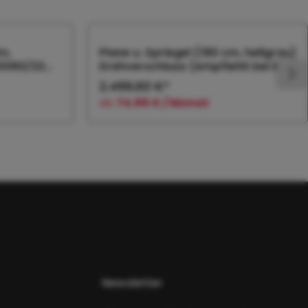
m,
Plane u. Spriegel (180 cm, hellgrau)
 5060/22
Drehverschluss (empfiehlt bei Bl.
2.499,60 €*
ab
74,99 € / Monat
orb
In den Warenkorb
Newsletter