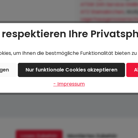
ATSW 24h Service GMB
ATZ Steinakirchen
, Wol
Lagerhausgenossenscha
Hofkirchen an der Trat
 respektieren Ihre Privatsp
ies, um Ihnen die bestmögliche Funktionalität bieten zu 
Beschreibung
Bewertungen
ngen
Nur funktionale Cookies akzeptieren
A
- Impressum
Loses Zubehör
Montiertes Zubehör