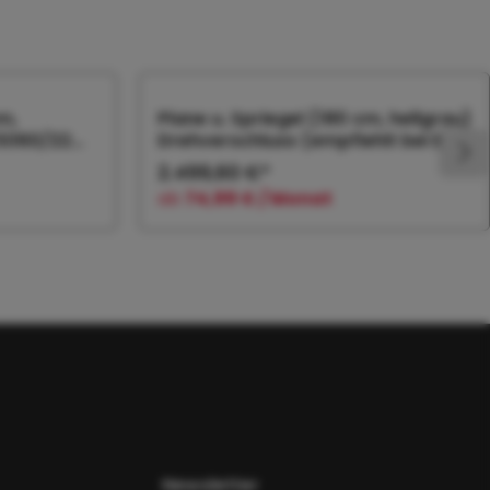
m,
Plane u. Spriegel (180 cm, hellgrau)
 5060/22
Drehverschluss (empfiehlt bei Bl.
2.499,60 €*
ab
74,99 € / Monat
orb
In den Warenkorb
Newsletter