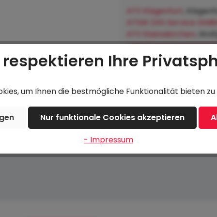
ATZ Klagenfurt
, Klagenf
ATSW 24h Service GMB
ATZ Steinakirchen
, Wol
Lagerhausgenossenscha
 respektieren Ihre Privatsp
Hofkirchen an der Trat
ies, um Ihnen die bestmögliche Funktionalität bieten zu 
Beschreibung
Bewertungen
ngen
Nur funktionale Cookies akzeptieren
A
- Impressum