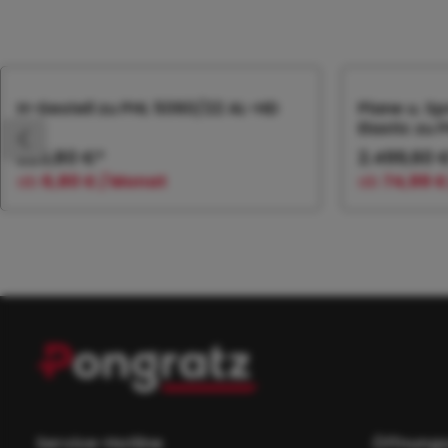
Produktgalerie überspringen
H-Gestell zu PHL 5060/22 AL-HD
Plane u. Sp
Elastic zu
226,80 €*
2.499,60 
ab
6,80 € / Monat
ab
74,99 €
In den Warenkorb
In
Service-Hotline
Öffnungs