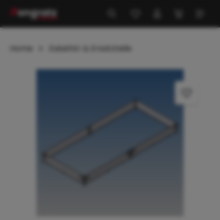
alt springen
Home
Zubehör & Ersatzteile
Bildergalerie überspringen