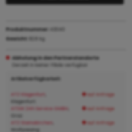
Produktnummer:
43040
Gewicht:
92.8 kg
Abholung in den Partnerstandorte
Derzeit in keiner Filiale verfügbar
Artikelverfügbarkeit:
ATZ Klagenfurt
,
auf Anfrage
Klagenfurt:
ATSW 24h Service GMBH
,
auf Anfrage
Graz:
ATZ Steinakirchen
,
auf Anfrage
Wolfpassing: