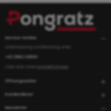
Service-Hotline
Unterstützung und Beratung unter:
+43 3862 34800
Oder über unser
Kontaktformular
.
Öffnungszeiten
Kundendienst
Newsletter