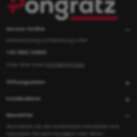
Service-Hotline
Unterstützung und Beratung unter:
+43 3862 34800
Oder über unser
Kontaktformular
.
Öffnungszeiten
Kundendienst
Newsletter
Abonnieren Sie den kostenlosen Newsletter und
verpassen Sie keine Neuigkeit oder Aktion.