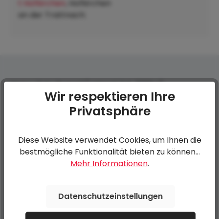
t Hofkirchen
, Hofkirchen
an der Trattnach:
Heavy Duty Bugrad (unterstützt, 500kg)
Wir respektieren Ihre
Privatsphäre
0 von 0 Bewertungen
Diese Website verwendet Cookies, um Ihnen die
Bewerten Sie dieses Produkt!
Durchschnittliche Bewertung von 0 von 5 Sternen
bestmögliche Funktionalität bieten zu können...
Mehr Informationen
.
Teilen Sie Ihre Erfahrungen mit anderen Kunden.
Datenschutzeinstellungen
Bewertung schreiben