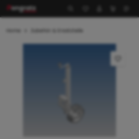
alt springen
Home
Zubehör & Ersatzteile
Bildergalerie überspringen