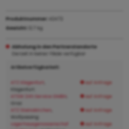
Produktnummer:
42472
Gewicht:
12.7 kg
Abholung in den Partnerstandorte
Derzeit in keiner Filiale verfügbar
Artikelverfügbarkeit:
ATZ Klagenfurt
,
auf Anfrage
Klagenfurt:
ATSW 24h Service GMBH
,
auf Anfrage
Graz:
ATZ Steinakirchen
,
auf Anfrage
Wolfpassing:
Lagerhausgenossenschaf
auf Anfrage