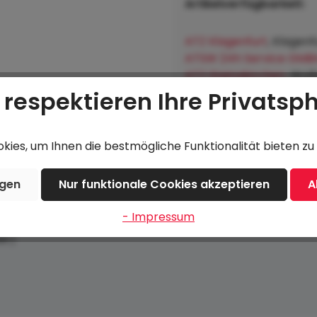
Artikelverfügbarkeit:
ATZ Klagenfurt
, Klagenf
ATSW 24h Service GMB
ATZ Steinakirchen
, Wol
Lagerhausgenossenscha
 respektieren Ihre Privatsp
Hofkirchen an der Trat
ies, um Ihnen die bestmögliche Funktionalität bieten zu 
ngen
Nur funktionale Cookies akzeptieren
A
- Impressum
ar)