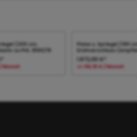
priegel (200 cm,
Plane u. Spriegel (180 c
lastic zu PHL 3560/18
Drehverschluss (empfiehl
€*
1.872,00 €*
 / Monat
ab
56,16 € / Monat
 den Warenkorb
In den Warenk