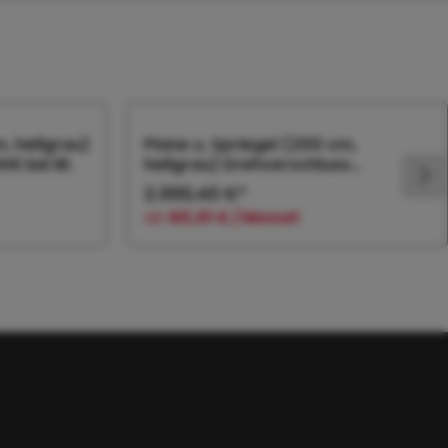
m, hellgrau)
Plane u. Spriegel (200 cm,
t bei Bl.
hellgrau) Drehverschluss
(empfiehlt bei Bl.
2.000,40 €*
ab
60,01 € / Monat
orb
In den Warenkorb