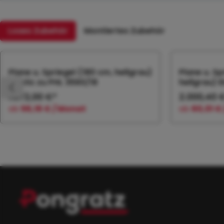
Loses Zubehör
Montiertes Zubehör
Produktgalerie überspringen
Plane u. Spriegel (180 cm, hellgrau)
Plane u. S
Elastic zu PHL 3560/18
hellgrau) E
1.872,00 €*
2.000,40 
ab
56,16 € / Monat
ab
60,01 €
In den Warenkorb
In