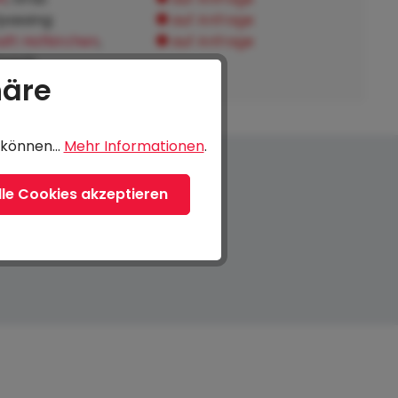
fpassing:
auf Anfrage
ft Hofkirchen
,
auf Anfrage
tnach:
häre
können...
Mehr Informationen
.
lle Cookies akzeptieren