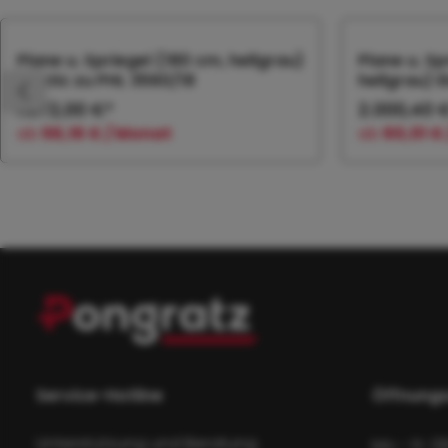
Produktgalerie überspringen
Plane u. Spriegel (180 cm, hellgrau)
Plane u. S
Elastic zu PHL 3560/18
hellgrau) E
1.872,00 €*
2.000,40 
ab
56,16 € / Monat
ab
60,01 €
In den Warenkorb
In
Service-Hotline
Öffnungs
Unterstützung und Beratung
Mo - Fr: 0