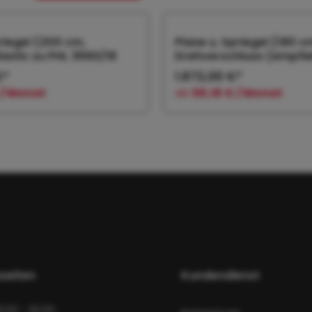
priegel (200 cm,
Plane u. Spriegel (180 c
lastic zu PHL 3560/18
Drehverschluss (empfiehl
€*
1.872,00 €*
 / Monat
ab
56,16 € / Monat
 den Warenkorb
In den Warenk
zeiten
Kundendienst
8:00 - 16:00