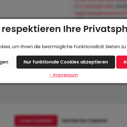
ATZ Steinakirchen
, Wol
Lagerhausgenossenscha
Hofkirchen an der Trat
 respektieren Ihre Privatsp
ies, um Ihnen die bestmögliche Funktionalität bieten zu 
Beschreibung
Bewertungen
ngen
Nur funktionale Cookies akzeptieren
A
- Impressum
Loses Zubehör
Montiertes Zubehör