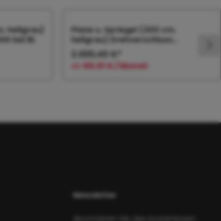
m, hellgrau)
Plane u. Spriegel (200 cm,
t bei Bl.
hellgrau) Drehverschluss
(empfiehlt bei Bl.
2.000,40 €*
ab
60,01 € / Monat
orb
In den Warenkorb
Newsletter
Abonnieren Sie den kostenlosen