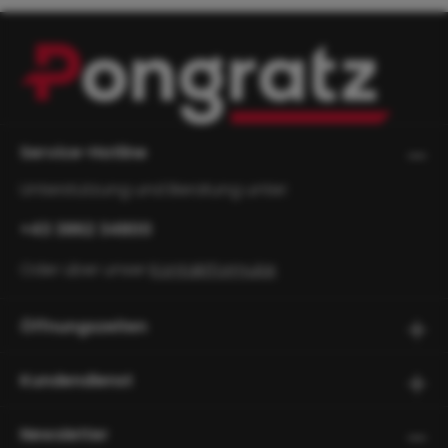
Service-Hotline
Unterstützung und Beratung unter:
+43 3862 34800
Oder über unser
Kontaktformular
.
Öffnungszeiten
Kundendienst
Newsletter