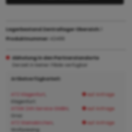
Lagerbestand Zentrallager Oberaich:
1
Produktnummer:
42466
Abholung in den Partnerstandorte
Derzeit in keiner Filiale verfügbar
Artikelverfügbarkeit:
ATZ Klagenfurt
,
auf Anfrage
Klagenfurt:
ATSW 24h Service GMBH
,
auf Anfrage
Graz:
ATZ Steinakirchen
,
auf Anfrage
Wolfpassing: