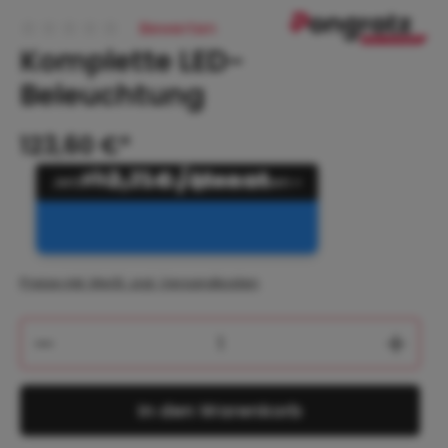
Bewerten
Durchschnittliche Bewertung von 0 von 5 Sternen
Komplette LED-
Beleuchtung
123,60 €*
ab
3,71 € / Monat
Preise inkl. MwSt. zzgl. Versandkosten
Produkt Anzahl: Gib den gewünschten 
In den Warenkorb