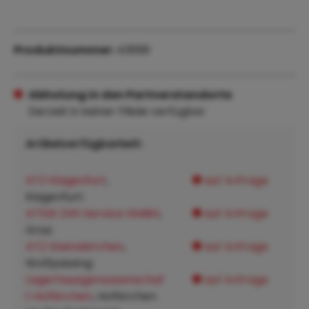
Produktnummer:
43699
Abholung in den Partnerstandorte
Derzeit in keiner Filiale verfügbar
Artikelverfügbarkeit:
ATZ Klagenfurt
,
auf Anfrage
Klagenfurt:
ATSW 24h Service GMBH
,
auf Anfrage
Graz:
ATZ Steinakirchen
,
auf Anfrage
Wolfpassing:
Lagerhausgenossenschaf
auf Anfrage
t Hofkirchen
, Hofkirchen