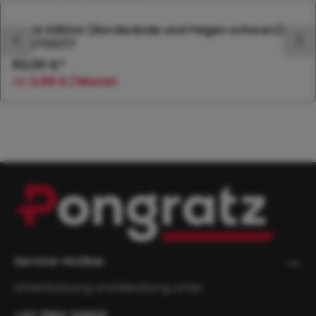
Black Edition (Bordwände und Felgen schwarz) zu
RK 2700/17
60,00 €*
ab
3,00 € / Monat
Service-Hotline
Unterstützung und Beratung unter:
+43 3862 34800