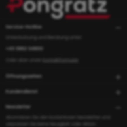
Service-Hotline
Unterstützung und Beratung unter:
+43 3862 34800
Oder über unser
Kontaktformular
.
Öffnungszeiten
Kundendienst
Newsletter
Abonnieren Sie den kostenlosen Newsletter und
verpassen Sie keine Neuigkeit oder Aktion.