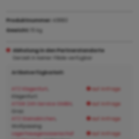
Produktnummer:
43683
Gewicht:
15 kg
Abholung in den Partnerstandorte
Derzeit in keiner Filiale verfügbar
Artikelverfügbarkeit:
ATZ Klagenfurt
,
auf Anfrage
Klagenfurt:
ATSW 24h Service GMBH
,
auf Anfrage
Graz:
ATZ Steinakirchen
,
auf Anfrage
Wolfpassing:
Lagerhausgenossenschaf
auf Anfrage