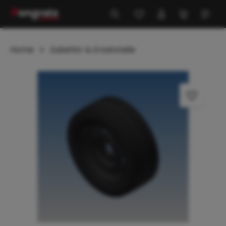
alt springen
Home
Zubehör & Ersatzteile
Bildergalerie überspringen