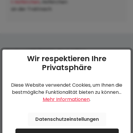
t Hofkirchen
, Hofkirchen
an der Trattnach:
Ersatzrad 195/50R13C Black Edition
Wir respektieren Ihre
Privatsphäre
0 von 0 Bewertungen
Diese Website verwendet Cookies, um Ihnen die
Bewerten Sie dieses Produkt!
Durchschnittliche Bewertung von 0 von 5 Sternen
bestmögliche Funktionalität bieten zu können...
Mehr Informationen
.
Teilen Sie Ihre Erfahrungen mit anderen Kunden.
Datenschutzeinstellungen
Bewertung schreiben