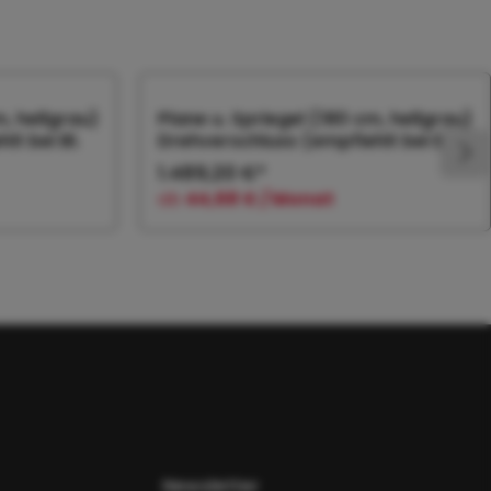
m, hellgrau)
Plane u. Spriegel (180 cm, hellgrau)
t bei Bl.
Drehverschluss (empfiehlt bei Bl.
1.489,20 €*
ab
44,68 € / Monat
orb
In den Warenkorb
Newsletter