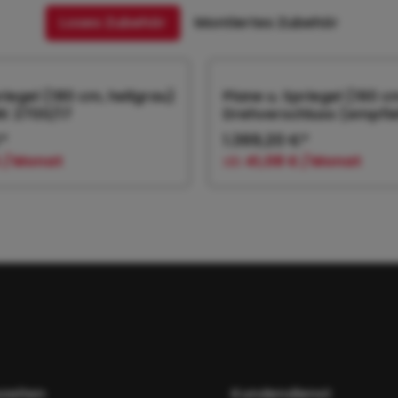
Loses Zubehör
Montiertes Zubehör
riegel (180 cm, hellgrau)
Plane u. Spriegel (160 c
RK 2700/17
Drehverschluss (empfiehl
*
1.369,20 €*
 / Monat
ab
41,08 € / Monat
 den Warenkorb
In den Warenk
zeiten
Kundendienst