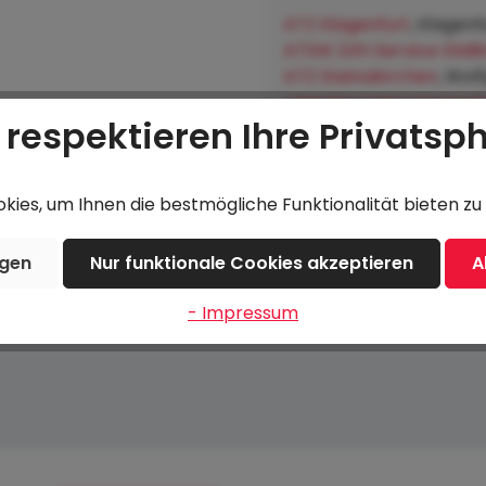
ATZ Klagenfurt
, Klagenf
ATSW 24h Service GMB
ATZ Steinakirchen
, Wol
Lagerhausgenossenscha
 respektieren Ihre Privatsp
Hofkirchen an der Trat
ies, um Ihnen die bestmögliche Funktionalität bieten zu 
Beschreibung
Bewertungen
ngen
Nur funktionale Cookies akzeptieren
A
- Impressum