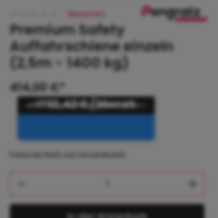
Bewerten
Durchschnittliche Bewertung von 0 von 5 Sternen
Premium Safety
Auffahrschiene einzeln
(2,5m - 1400 kg)
414,00 €*
ab
12,42 € / Monat
Preise inkl. MwSt. zzgl. Versandkosten
Produkt Anzahl: Gib den gewünschten 
In den Warenkorb