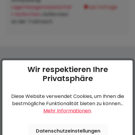
Lagerhausgenossenschaf
auf Anfrage
t Hofkirchen
, Hofkirchen
an der Trattnach:
Premium Safety Auffahrschiene einzeln (2,5m -
Wir respektieren Ihre
1400 kg)
Privatsphäre
0 von 0 Bewertungen
Diese Website verwendet Cookies, um Ihnen die
bestmögliche Funktionalität bieten zu können...
Mehr Informationen
.
Bewerten Sie dieses Produkt!
Durchschnittliche Bewertung von 0 von 5 Sternen
Teilen Sie Ihre Erfahrungen mit anderen Kunden.
Datenschutzeinstellungen