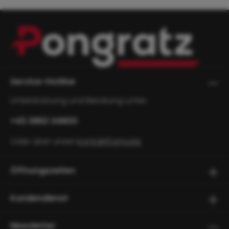
Service-Hotline
Unterstützung und Beratung unter:
+43 3862 34800
Oder über unser
Kontaktformular
.
Öffnungszeiten
Kundendienst
Newsletter