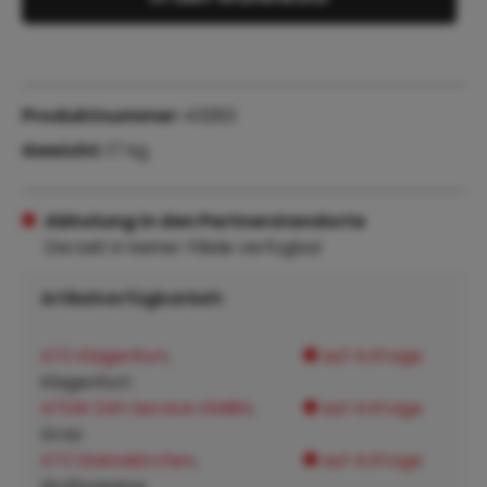
Produktnummer:
43263
Gewicht:
17 kg
Abholung in den Partnerstandorte
Derzeit in keiner Filiale verfügbar
Artikelverfügbarkeit:
ATZ Klagenfurt
,
auf Anfrage
Klagenfurt:
ATSW 24h Service GMBH
,
auf Anfrage
Graz:
ATZ Steinakirchen
,
auf Anfrage
Wolfpassing: