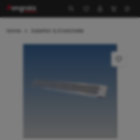
alt springen
Home
Zubehör & Ersatzteile
Bildergalerie überspringen