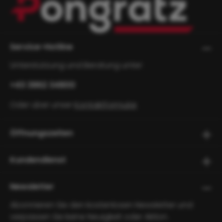
Service-Hotline
Unterstützung und Beratung unter:
+43 3862 34800
Oder über unser
Kontaktformular
.
Öffnungszeiten
Kundendienst
Newsletter
Abonnieren Sie den kostenlosen Newsletter und
verpassen Sie keine Neuigkeit oder Aktion.