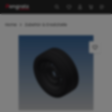
alt springen
Home
Zubehör & Ersatzteile
Bildergalerie überspringen