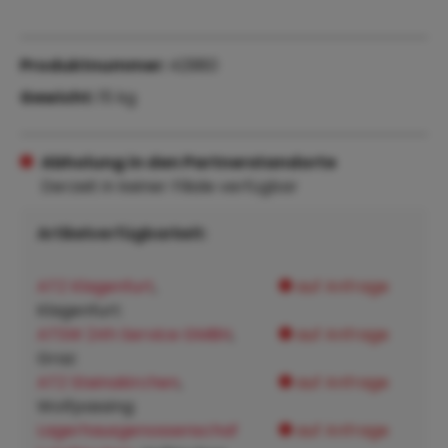
Produktnummer:
42980
Gewicht:
15 kg
Abholung in den Partnerstandorte
Derzeit in keiner Filiale verfügbar
Artikelverfügbarkeit:
ATZ Klagenfurt
,
auf Anfrage
Klagenfurt:
ATSW 24h Service GMBH
,
auf Anfrage
Graz:
ATZ Steinakirchen
,
auf Anfrage
Wolfpassing:
Lagerhausgenossenschaf
auf Anfrage