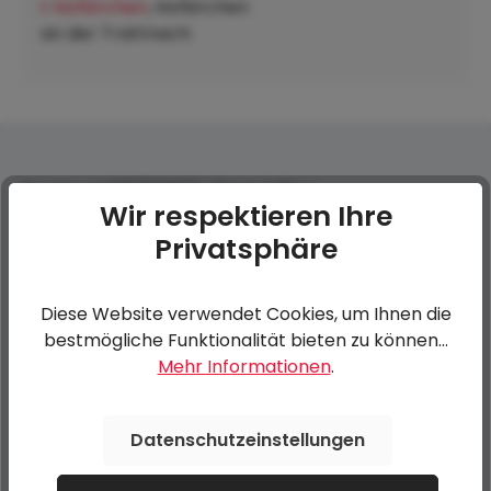
t Hofkirchen
, Hofkirchen
an der Trattnach:
Ersatzrad 195/50R13C Black Edition
Wir respektieren Ihre
Privatsphäre
0 von 0 Bewertungen
Diese Website verwendet Cookies, um Ihnen die
Bewerten Sie dieses Produkt!
Durchschnittliche Bewertung von 0 von 5 Sternen
bestmögliche Funktionalität bieten zu können...
Mehr Informationen
.
Teilen Sie Ihre Erfahrungen mit anderen Kunden.
Datenschutzeinstellungen
Bewertung schreiben