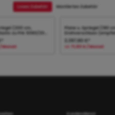
Loses Zubehör
Montiertes Zubehör
priegel (200 cm,
Plane u. Spriegel (180 c
Elastic zu PHL 5060/20
Drehverschluss (empfiehl
€*
2.397,60 €*
 / Monat
ab
71,93 € / Monat
 den Warenkorb
In den Warenk
zeiten
Kundendienst