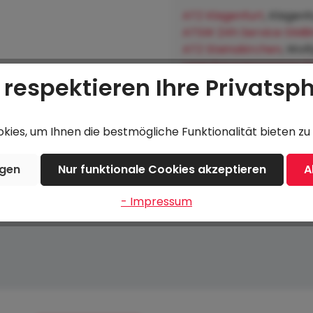
ATZ Klagenfurt
, Klagenf
ATSW 24h Service GMB
ATZ Steinakirchen
, Wol
Lagerhausgenossenscha
 respektieren Ihre Privatsp
Hofkirchen an der Trat
ies, um Ihnen die bestmögliche Funktionalität bieten zu 
Beschreibung
Bewertungen
ngen
Nur funktionale Cookies akzeptieren
A
- Impressum