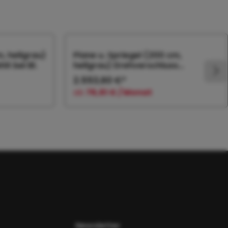
m, hellgrau)
Plane u. Spriegel (200 cm,
t bei Bl.
hellgrau) Drehverschluss
(empfiehlt bei Bl.
2.553,60 €*
ab
76,61 € / Monat
orb
In den Warenkorb
Newsletter