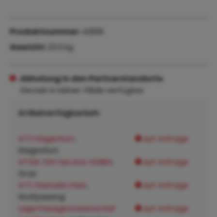
Produktnummer:
42618
Gewicht:
23.3 kg
Abholung in den Partnerstandorte
Derzeit in keiner Filiale verfügbar
Artikelverfügbarkeit:
ATZ Klagenfurt
,
auf Anfrage
Klagenfurt:
ATSW 24h Service GMBH
,
auf Anfrage
Graz:
ATZ Steinakirchen
,
auf Anfrage
Wolfpassing:
Lagerhausgenossenschaf
auf Anfrage