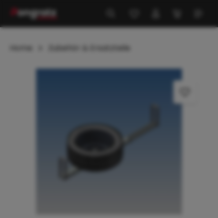
alt springen
Home
Zubehör & Ersatzteile
Bildergalerie überspringen