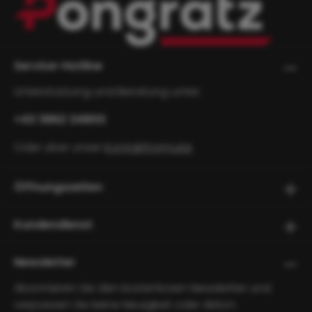
Service-Hotline
Unterstützung und Beratung unter:
+43 3862 34800
Oder über unser
Kontaktformular
.
Öffnungszeiten
Kundendienst
Newsletter
Abonnieren Sie den kostenlosen Newsletter und
verpassen Sie keine Neuigkeit oder Aktion.