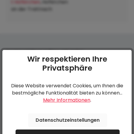
t Hofkirchen
, Hofkirchen
an der Trattnach:
Ersatzrad Black Edition mit Halter
Wir respektieren Ihre
Privatsphäre
0 von 0 Bewertungen
Diese Website verwendet Cookies, um Ihnen die
Bewerten Sie dieses Produkt!
Durchschnittliche Bewertung von 0 von 5 Sternen
bestmögliche Funktionalität bieten zu können...
Mehr Informationen
.
Teilen Sie Ihre Erfahrungen mit anderen Kunden.
Datenschutzeinstellungen
Bewertung schreiben