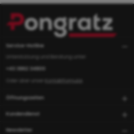
Service-Hotline
Unterstützung und Beratung unter:
+43 3862 34800
Oder über unser
Kontaktformular
.
Öffnungszeiten
Kundendienst
Newsletter