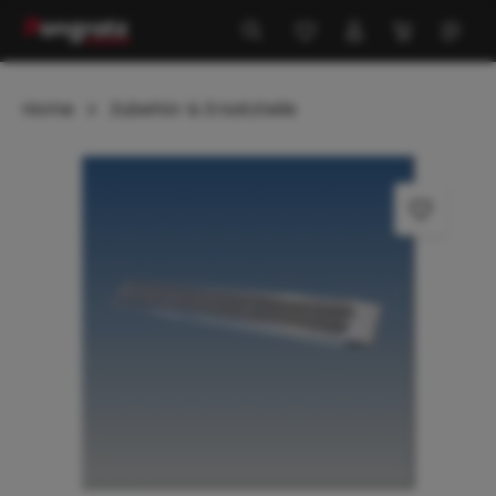
alt springen
Home
Zubehör & Ersatzteile
Bildergalerie überspringen