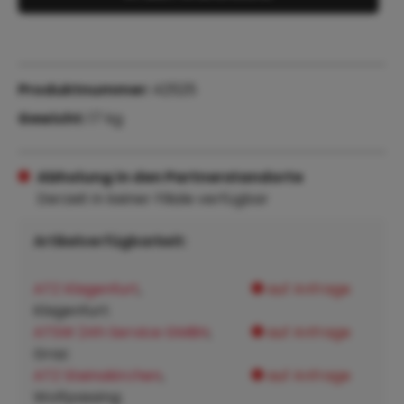
Produktnummer:
42525
Gewicht:
17 kg
Abholung in den Partnerstandorte
Derzeit in keiner Filiale verfügbar
Artikelverfügbarkeit:
ATZ Klagenfurt
,
auf Anfrage
Klagenfurt:
ATSW 24h Service GMBH
,
auf Anfrage
Graz:
ATZ Steinakirchen
,
auf Anfrage
Wolfpassing: