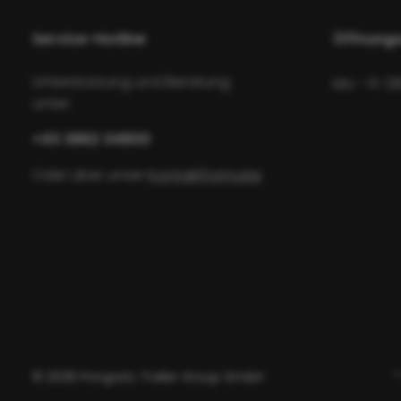
Service-Hotline
Öffnungs
Unterstützung und Beratung
Mo - Fr: 0
unter:
+43 3862 34800
Oder über unser
Kontaktformular
.
© 2026 Pongratz Trailer Group GmbH
*