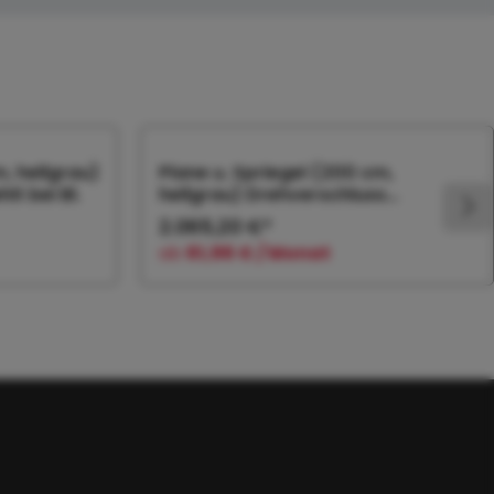
m, hellgrau)
Plane u. Spriegel (200 cm,
t bei Bl.
hellgrau) Drehverschluss
(empfiehlt bei Bl.
2.065,20 €*
ab
61,96 € / Monat
orb
In den Warenkorb