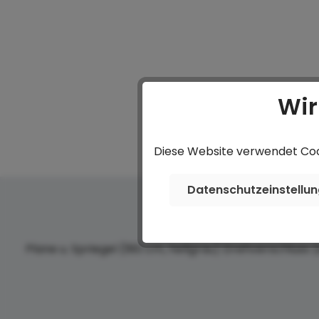
Wir
Diese Website verwendet Cook
Datenschutzeinstellu
Plane u. Spriegel (180 cm, hellgrau) Drehverschluss (