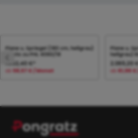
Produktgalerie überspringen
Plane u. Spriegel (180 cm, hellgrau)
Plane u. S
Elastic zu PHL 4060/18
hellgrau) E
1.952,40 €*
2.065,20 
ab
58,57 € / Monat
ab
61,96 €
In den Warenkorb
In