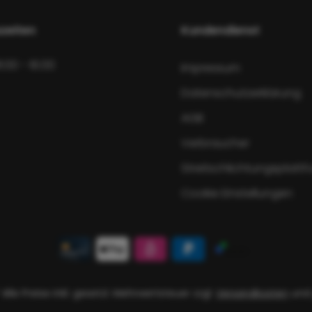
zeiten
Kundendienst
8:00 - 16:00
Impressum
Datenschutzerklärung
AGB
Verbraucher
Streitschlichtungsplatt
Cookie Einstellungen
 Alle Preise inkl. gesetzl. Mehrwertsteuer zzgl.
Versandkosten
und 