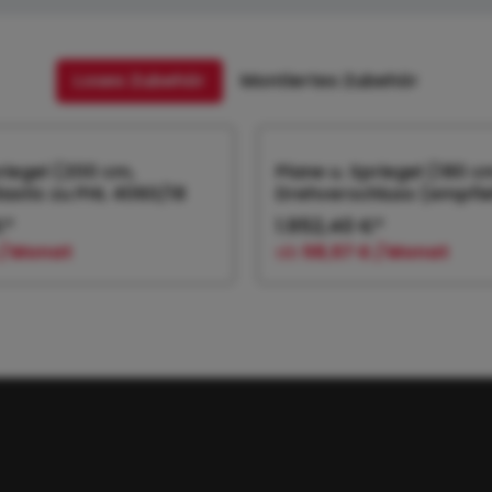
Loses Zubehör
Montiertes Zubehör
priegel (200 cm,
Plane u. Spriegel (180 c
lastic zu PHL 4060/18
Drehverschluss (empfiehl
€*
1.952,40 €*
 / Monat
ab
58,57 € / Monat
 den Warenkorb
In den Warenk