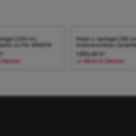
priegel (200 cm,
Plane u. Spriegel (180 c
lastic zu PHL 4060/18
Drehverschluss (empfiehl
€*
1.952,40 €*
 / Monat
ab
58,57 € / Monat
 den Warenkorb
In den Warenk