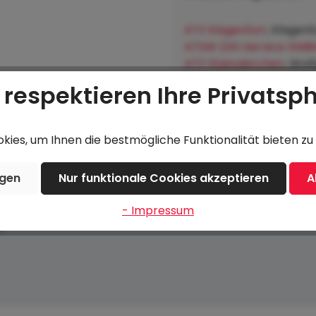
ATZ Klagenfurt
, Klagenf
ATSW 24h Service GMB
ATZ Steinakirchen
, Wol
Lagerhausgenossenscha
 respektieren Ihre Privatsp
Hofkirchen an der Trat
ies, um Ihnen die bestmögliche Funktionalität bieten zu 
ngen
Nur funktionale Cookies akzeptieren
A
- Impressum
8