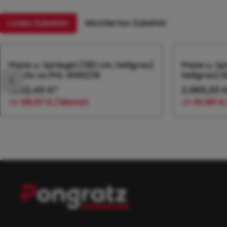
Loses Zubehör
Montiertes Zubehör
Produktgalerie überspringen
Plane u. Spriegel (180 cm, hellgrau)
Plane u. S
Elastic zu PHL 4060/18
hellgrau) E
1.952,40 €*
2.065,20 
ab
58,57 € / Monat
ab
61,96 €
In den Warenkorb
In