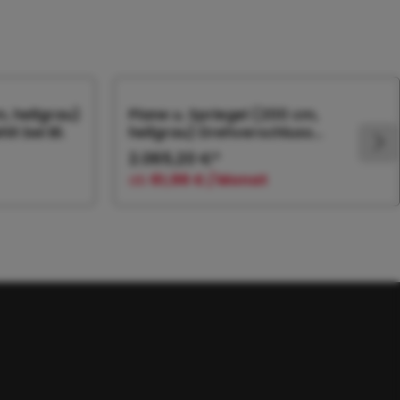
m, hellgrau)
Plane u. Spriegel (200 cm,
t bei Bl.
hellgrau) Drehverschluss
(empfiehlt bei Bl.
2.065,20 €*
ab
61,96 € / Monat
orb
In den Warenkorb