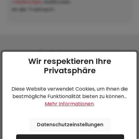
t Hofkirchen
, Hofkirchen
an der Trattnach:
Heckstützen (Satz) inkl. Befestigungsmaterial
Wir respektieren Ihre
Privatsphäre
0 von 0 Bewertungen
Diese Website verwendet Cookies, um Ihnen die
Bewerten Sie dieses Produkt!
Durchschnittliche Bewertung von 0 von 5 Sternen
bestmögliche Funktionalität bieten zu können...
Mehr Informationen
.
Teilen Sie Ihre Erfahrungen mit anderen Kunden.
Datenschutzeinstellungen
Bewertung schreiben