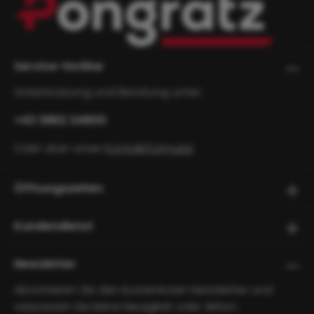
Service-Hotline
Unterstützung und Beratung unter:
+43 3862 34800
Oder über unser
Kontaktformular
.
Öffnungszeiten
Kundendienst
Newsletter
Abonnieren Sie den kostenlosen Newsletter und
verpassen Sie keine Neuigkeit oder Aktion.