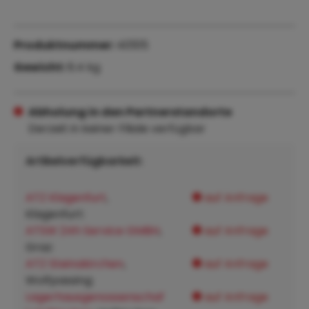
Produktnummer:
40515
Gewicht:
6.4 kg
Abholung in den Partnerstandorte
Derzeit in keiner Filiale verfügbar
Artikelverfügbarkeit:
ATZ Klagenfurt
,
auf Anfrage
Klagenfurt:
ATSW 24h Service GMBH
,
auf Anfrage
Graz:
ATZ Steinakirchen
,
auf Anfrage
Wolfpassing:
Lagerhausgenossenschaf
auf Anfrage