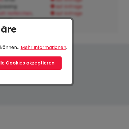
fpassing:
auf Anfrage
ft Hofkirchen
,
auf Anfrage
tnach:
häre
können...
Mehr Informationen
.
lle Cookies akzeptieren