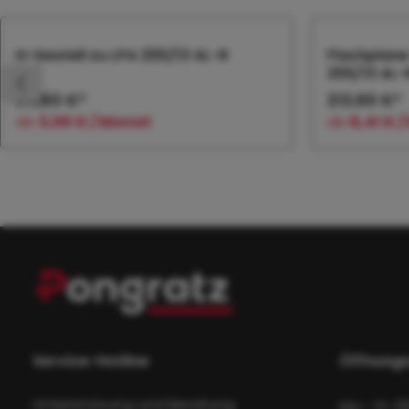
Produktgalerie überspringen
H-Gestell zu LPA 255/13 AL-R
Flachplane
255/13 AL-
94,80 €*
213,60 €*
ab
3,00 € / Monat
ab
6,41 € 
In den Warenkorb
In
Service-Hotline
Öffnungs
Unterstützung und Beratung
Mo - Fr: 0