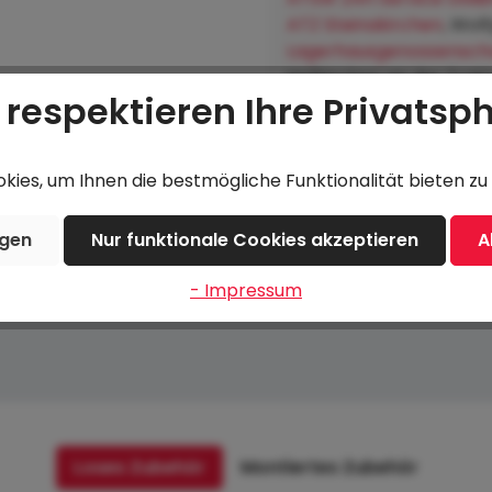
ATZ Steinakirchen
, Wol
Lagerhausgenossenscha
Hofkirchen an der Trat
 respektieren Ihre Privatsp
ies, um Ihnen die bestmögliche Funktionalität bieten zu 
Beschreibung
Bewertungen
ngen
Nur funktionale Cookies akzeptieren
A
- Impressum
Loses Zubehör
Montiertes Zubehör