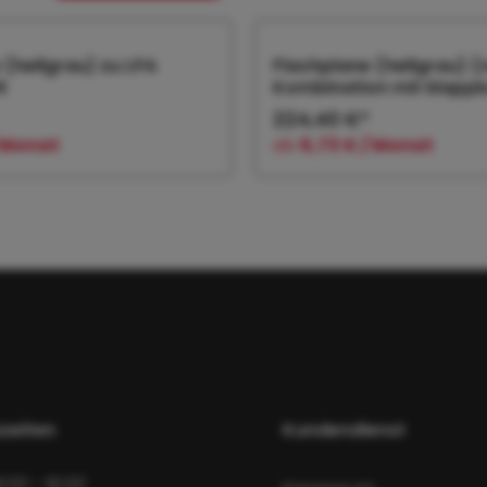
 (hellgrau) zu LPA
Flachplane (hellgrau) (n
R
Kombination mit klapp
Vorderwand) zu
224,40 €*
/ Monat
ab
6,73 € / Monat
 den Warenkorb
In den Warenk
zeiten
Kundendienst
8:00 - 16:00