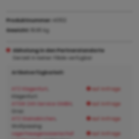
Produktnummer:
40512
Gewicht:
18.95 kg
Abholung in den Partnerstandorte
Derzeit in keiner Filiale verfügbar
Artikelverfügbarkeit:
ATZ Klagenfurt
,
auf Anfrage
Klagenfurt:
ATSW 24h Service GMBH
,
auf Anfrage
Graz:
ATZ Steinakirchen
,
auf Anfrage
Wolfpassing:
Lagerhausgenossenschaf
auf Anfrage