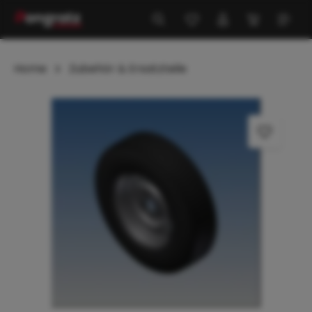
alt springen
Home
Zubehör & Ersatzteile
Bildergalerie überspringen