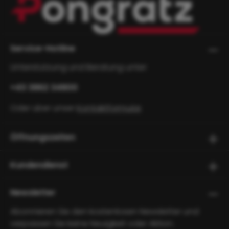
Service-Hotline
Unterstützung und Beratung unter:
+43 3862 34800
Oder über unser
Kontaktformular
.
Öffnungszeiten
Kundendienst
Newsletter
Abonnieren Sie den kostenlosen Newsletter und
verpassen Sie keine Neuigkeit oder Aktion.