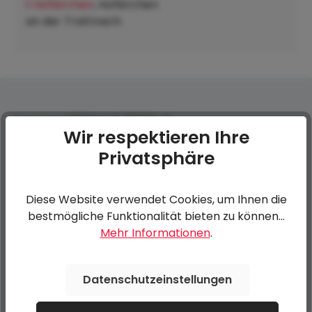
t Hofkirchen
, Hofkirchen
an der Trattnach:
Ersatzrad 185R14C8 (1350kg)
Wir respektieren Ihre
Privatsphäre
0 von 0 Bewertungen
Diese Website verwendet Cookies, um Ihnen die
Bewerten Sie dieses Produkt!
Durchschnittliche Bewertung von 0 von 5 Sternen
bestmögliche Funktionalität bieten zu können...
Mehr Informationen
.
Teilen Sie Ihre Erfahrungen mit anderen Kunden.
Datenschutzeinstellungen
Bewertung schreiben