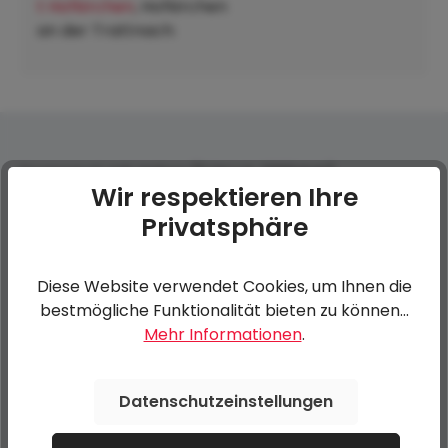
t Hofkirchen
, Hofkirchen
an der Trattnach:
Spanngurt mit Haken (2 Stück, 1200daN)
Wir respektieren Ihre
Privatsphäre
0 von 0 Bewertungen
Diese Website verwendet Cookies, um Ihnen die
Bewerten Sie dieses Produkt!
Durchschnittliche Bewertung von 0 von 5 Sternen
bestmögliche Funktionalität bieten zu können...
Mehr Informationen
.
Teilen Sie Ihre Erfahrungen mit anderen Kunden.
Datenschutzeinstellungen
Bewertung schreiben