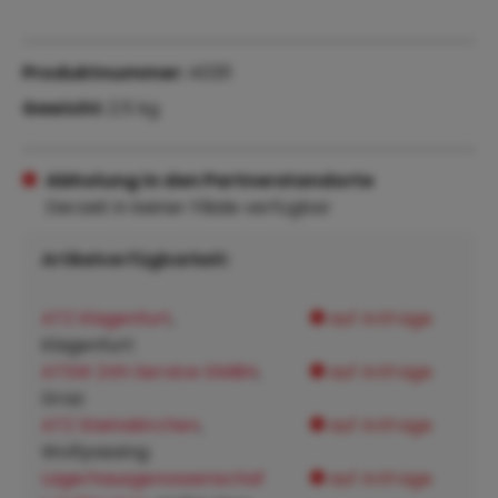
Produktnummer:
40311
Gewicht:
2.5 kg
Abholung in den Partnerstandorte
Derzeit in keiner Filiale verfügbar
Artikelverfügbarkeit:
ATZ Klagenfurt
,
auf Anfrage
Klagenfurt:
ATSW 24h Service GMBH
,
auf Anfrage
Graz:
ATZ Steinakirchen
,
auf Anfrage
Wolfpassing:
Lagerhausgenossenschaf
auf Anfrage