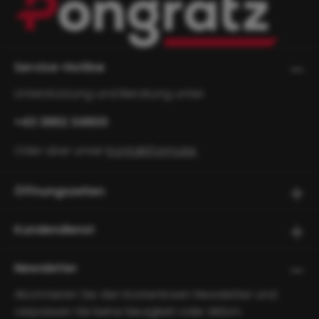
Service-Hotline
Unterstützung und Beratung unter:
+43 3862 34800
Oder über unser
Kontaktformular
.
Öffnungszeiten
Kundendienst
Newsletter
Abonnieren Sie den kostenlosen Newsletter und
verpassen Sie keine Neuigkeit oder Aktion.