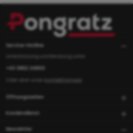
Service-Hotline
Unterstützung und Beratung unter:
+43 3862 34800
Oder über unser
Kontaktformular
.
Öffnungszeiten
Kundendienst
Newsletter