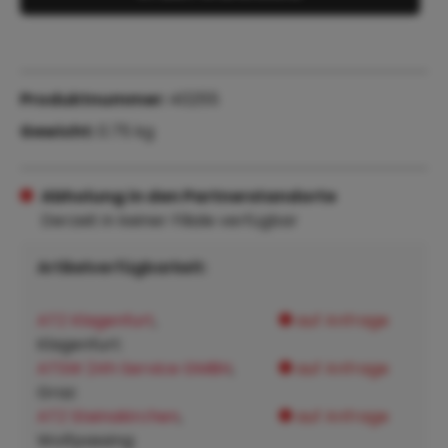
Produktnummer:
40255
Gewicht:
0.75 kg
Abholung in den Partnerstandorte
Derzeit in keiner Filiale verfügbar
Artikelverfügbarkeit:
ATZ Klagenfurt
,
auf Anfrage
Klagenfurt:
ATSW 24h Service GMBH
,
auf Anfrage
Graz:
ATZ Steinakirchen
,
auf Anfrage
Wolfpassing: