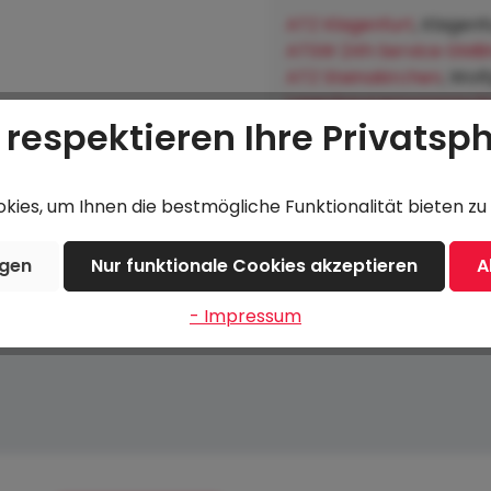
ATZ Klagenfurt
, Klagenf
ATSW 24h Service GMB
ATZ Steinakirchen
, Wol
Lagerhausgenossenscha
 respektieren Ihre Privatsp
Hofkirchen an der Trat
ies, um Ihnen die bestmögliche Funktionalität bieten zu 
Beschreibung
Bewertungen
ngen
Nur funktionale Cookies akzeptieren
A
- Impressum