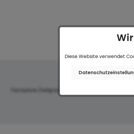
Wir
Diese Website verwendet Cook
Datenschutzeinstellu
Flachplane (hellgrau) zu LPA 205/11 AL-R