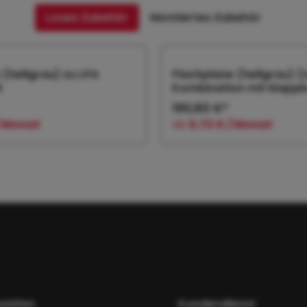
Loses Zubehör
Montiertes Zubehör
 (hellgrau) zu LPA
Flachplane (hellgrau) (n
R
Kombination mit klapp
Vorderwand) zu
190,80 €*
/ Monat
ab
5,72 € / Monat
 den Warenkorb
In den Warenk
zeiten
Kundendienst