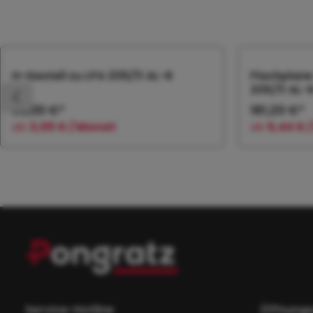
Produktgalerie überspringen
H-Gestell zu LPA 205/11 AL-R
Flachplane
205/11 AL-
90,00 €*
181,20 €*
ab
3,00 € / Monat
ab
5,44 € 
In den Warenkorb
In
Service-Hotline
Öffnungs