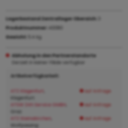
Lagerbestand Zentrallager Oberaich:
3
Produktnummer:
40080
Gewicht:
5.4 kg
Abholung in den Partnerstandorte
Derzeit in keiner Filiale verfügbar
Artikelverfügbarkeit:
ATZ Klagenfurt
,
auf Anfrage
Klagenfurt:
ATSW 24h Service GMBH
,
auf Anfrage
Graz:
ATZ Steinakirchen
,
auf Anfrage
Wolfpassing: