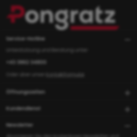
Service-Hotline
Unterstützung und Beratung unter:
+43 3862 34800
Oder über unser
Kontaktformular
.
Öffnungszeiten
Kundendienst
Newsletter
Abonnieren Sie den kostenlosen Newsletter und