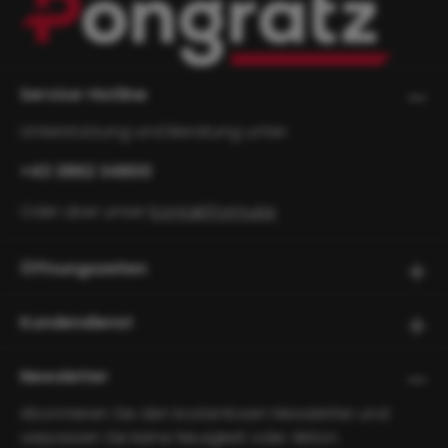
Service-Hotline
Unterstützung und Beratung unter:
+43 3862 34800
Oder über unser
Kontaktformular
.
Öffnungszeiten
Kundendienst
Newsletter
Abonnieren Sie den kostenlosen Newsletter und
verpassen Sie keine Neuigkeit oder Aktion.