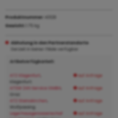
Produktnummer:
40129
Gewicht:
1.75 kg
Abholung in den Partnerstandorte
Derzeit in keiner Filiale verfügbar
Artikelverfügbarkeit:
ATZ Klagenfurt
,
auf Anfrage
Klagenfurt:
ATSW 24h Service GMBH
,
auf Anfrage
Graz:
ATZ Steinakirchen
,
auf Anfrage
Wolfpassing:
Lagerhausgenossenschaf
auf Anfrage