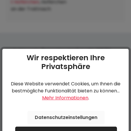
t Hofkirchen
, Hofkirchen
an der Trattnach:
Laubgitternetz (feine Maschen) zu LPA 205/13
Wir respektieren Ihre
Privatsphäre
0 von 0 Bewertungen
Diese Website verwendet Cookies, um Ihnen die
Bewerten Sie dieses Produkt!
Durchschnittliche Bewertung von 0 von 5 Sternen
bestmögliche Funktionalität bieten zu können...
Mehr Informationen
.
Teilen Sie Ihre Erfahrungen mit anderen Kunden.
Datenschutzeinstellungen
Bewertung schreiben