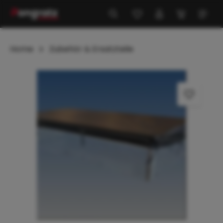
alt springen
Home
Zubehör & Ersatzteile
Bildergalerie überspringen