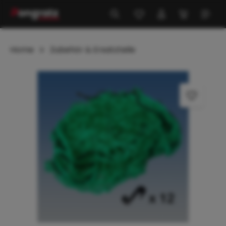
alt springen
Home
Zubehör & Ersatzteile
Bildergalerie überspringen