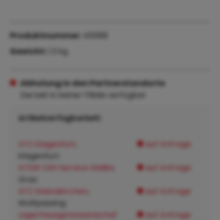
Produktnummer:
40088
Gewicht:
1.3 kg
Abholung in den Partnerstandorte
Derzeit in keiner Filiale verfügbar
Artikelverfügbarkeit:
ATZ Klagenfurt
,
auf Anfrage
Klagenfurt:
ATSW 24h Service GMBH
,
auf Anfrage
Graz:
ATZ Steinakirchen
,
auf Anfrage
Wolfpassing:
Lagerhausgenossenschaf
auf Anfrage