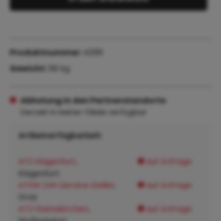
Produktnummer:
42161
Gewicht:
56 kg
Abholung in den Partnerstandorte
Derzeit in keiner Filiale verfügbar
Artikelverfügbarkeit:
ATZ Klagenfurt
,
auf Anfrage
Klagenfurt:
ATSW 24h Service GMBH
,
auf Anfrage
Graz:
ATZ Steinakirchen
,
auf Anfrage
Wolfpassing: