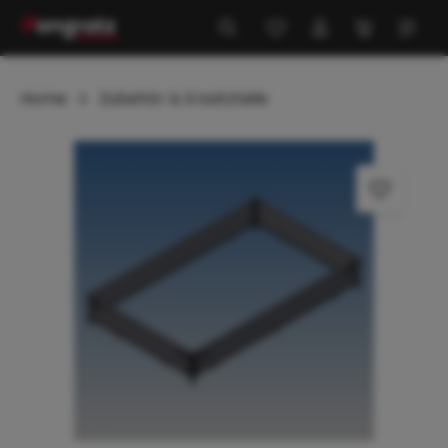
alt springen
Home
Zubehör & Ersatzteile
Bildergalerie überspringen