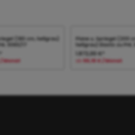
riegel (180 cm, hellgrau)
Plane u. Spriegel (200 c
PHL 3060/17
hellgrau) Elastic zu PHL
*
1.872,00 €*
 / Monat
ab
56,16 € / Monat
 den Warenkorb
In den Warenk