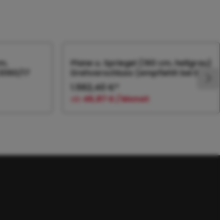
m,
Plane u. Spriegel (160 cm, hellgrau)
 3060/17
Drehverschluss (empfiehlt bei Bl.
1.562,40 €*
ab
46,87 € / Monat
orb
In den Warenkorb