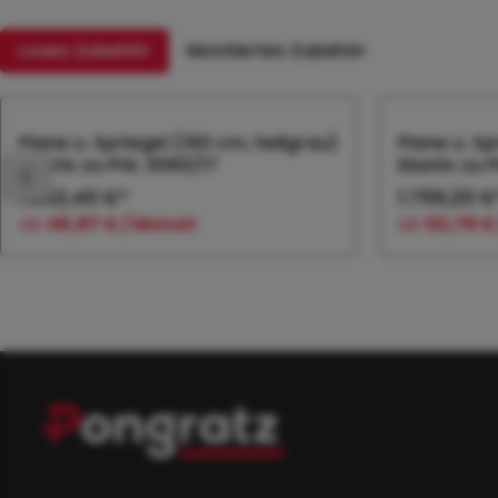
Loses Zubehör
Montiertes Zubehör
Produktgalerie überspringen
Plane u. Spriegel (160 cm, hellgrau)
Plane u. Sp
Elastic zu PHL 3060/17
Elastic zu 
1.562,40 €*
1.759,20 €
ab
46,87 € / Monat
ab
52,78 €
In den Warenkorb
In