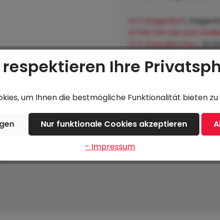
ATZ Klagenfurt
, Klagenf
ATSW 24h Service GMB
ATZ Steinakirchen
, Wol
Lagerhausgenossenscha
 respektieren Ihre Privatsp
Hofkirchen an der Trat
ies, um Ihnen die bestmögliche Funktionalität bieten zu 
ngen
Nur funktionale Cookies akzeptieren
A
- Impressum
7