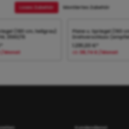
Loses Zubehör
Montiertes Zubehör
riegel (180 cm, hellgrau)
Plane u. Spriegel (160 c
PHL 2560/15
Drehverschluss (empfiehl
€*
1.291,20 €*
 / Monat
ab
38,74 € / Monat
 den Warenkorb
In den Warenk
zeiten
Kundendienst