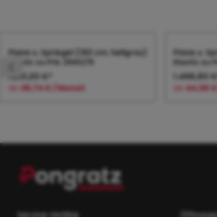
Produktgalerie überspringen
Plane u. Spriegel (160 cm, hellgrau)
Plane u. Sp
Elastic zu PHL 2560/15
Elastic zu 
1.291,20 €*
1.468,80 
ab
38,74 € / Monat
ab
44,06 €
In den Warenkorb
In
Service-Hotline
Öffnungs