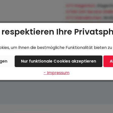
ATZ Klagenfurt
, Klagenf
ATSW 24h Service GMB
ATZ Steinakirchen
, Wol
Lagerhausgenossenscha
 respektieren Ihre Privatsp
Hofkirchen an der Trat
ies, um Ihnen die bestmögliche Funktionalität bieten zu 
Beschreibung
Bewertungen
ngen
Nur funktionale Cookies akzeptieren
A
- Impressum
15