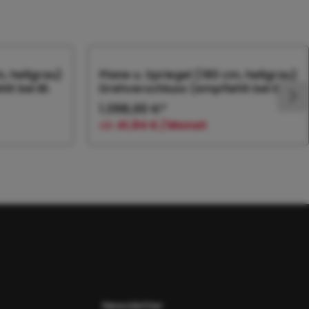
m, hellgrau)
Plane u. Spriegel (180 cm, hellgrau)
t bei Bl.
Drehverschluss (empfiehlt bei Bl.
1.398,00 €*
ab
41,94 € / Monat
orb
In den Warenkorb
Newsletter