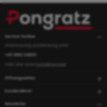
Service-Hotline
Unterstützung und Beratung unter:
+43 3862 34800
Oder über unser
Kontaktformular
.
Öffnungszeiten
Kundendienst
Newsletter