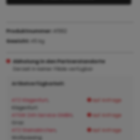
Produktnummer:
41562
Gewicht:
45 kg
Abholung in den Partnerstandorte
Derzeit in keiner Filiale verfügbar
Artikelverfügbarkeit:
ATZ Klagenfurt
,
auf Anfrage
Klagenfurt:
ATSW 24h Service GMBH
,
auf Anfrage
Graz:
ATZ Steinakirchen
,
auf Anfrage
Wolfpassing: