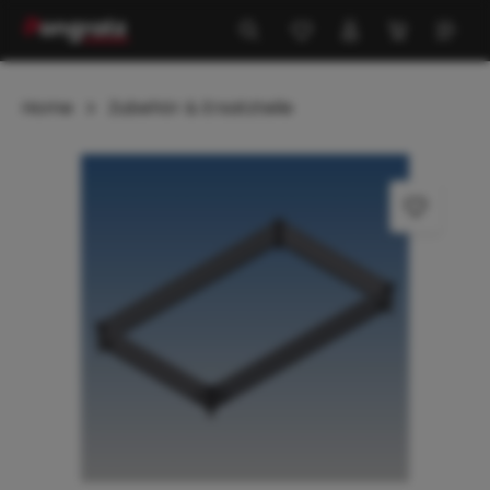
alt springen
Home
Zubehör & Ersatzteile
Bildergalerie überspringen