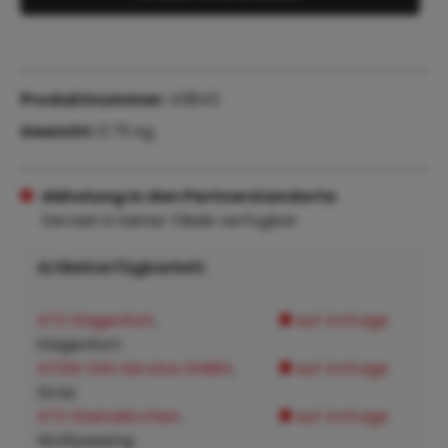
Produktnummer:
43843
Gewicht:
0.75 kg
Abholung in den Partnerstandorte
Derzeit in keiner Filiale verfügbar
Artikelverfügbarkeit:
ATZ Klagenfurt
,
auf Anfrage
Klagenfurt:
ATSW 24h Service GMBH
,
auf Anfrage
Graz:
ATZ Steinakirchen
,
auf Anfrage
Wolfpassing: