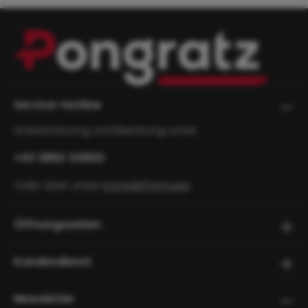
Service-Hotline
Unterstützung und Beratung unter:
+43 3862 34800
Oder über unser
Kontaktformular
.
Öffnungszeiten
Kundendienst
Newsletter