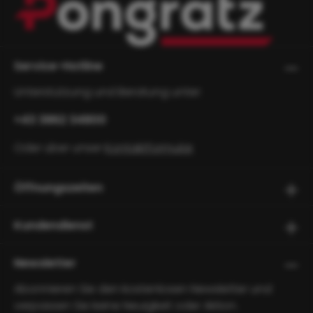
Service-Hotline
Unterstützung und Beratung unter:
+43 3862 34800
Oder über unser
Kontaktformular
.
Öffnungszeiten
Kundendienst
Newsletter
Abonnieren Sie den kostenlosen Newsletter und
verpassen Sie keine Neuigkeit oder Aktion.