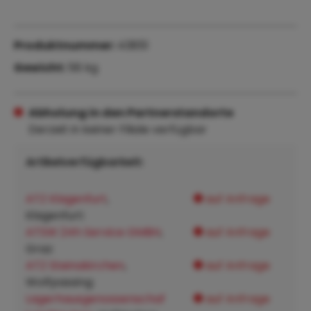
Produktnummer:
43851
Gewicht:
56 kg
Abholung in den Partnerstandorte
Derzeit in keiner Filiale verfügbar
Artikelverfügbarkeit:
ATZ Klagenfurt
,
auf Anfrage
Klagenfurt:
ATSW 24h Service GMBH
,
auf Anfrage
Graz:
ATZ Steinakirchen
,
auf Anfrage
Wolfpassing:
Lagerhausgenossenschaf
auf Anfrage