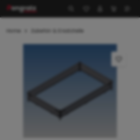
alt springen
Home
Zubehör & Ersatzteile
Bildergalerie überspringen