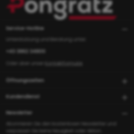
Service-Hotline
Unterstützung und Beratung unter:
+43 3862 34800
Oder über unser
Kontaktformular
.
Öffnungszeiten
Kundendienst
Newsletter
Abonnieren Sie den kostenlosen Newsletter und
verpassen Sie keine Neuigkeit oder Aktion.