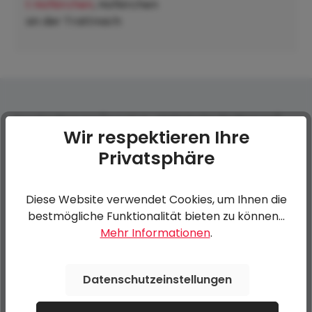
t Hofkirchen
, Hofkirchen
an der Trattnach:
Fernbedienung (nur i.K.m. elektrische Bedienung)
Wir respektieren Ihre
Privatsphäre
0 von 0 Bewertungen
Diese Website verwendet Cookies, um Ihnen die
Bewerten Sie dieses Produkt!
Durchschnittliche Bewertung von 0 von 5 Sternen
bestmögliche Funktionalität bieten zu können...
Mehr Informationen
.
Teilen Sie Ihre Erfahrungen mit anderen Kunden.
Datenschutzeinstellungen
Bewertung schreiben