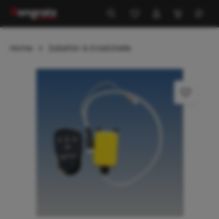
alt springen
Home
Zubehör & Ersatzteile
Bildergalerie überspringen