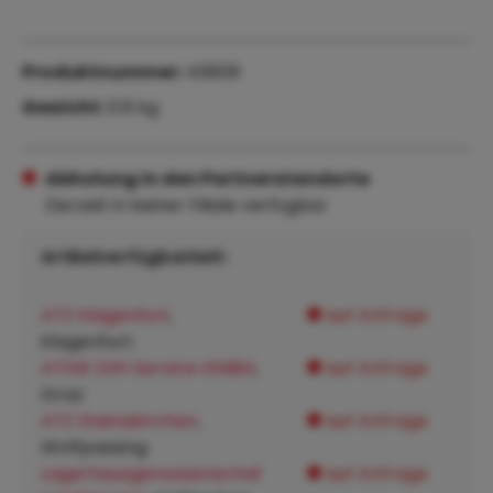
Produktnummer:
43609
Gewicht:
0.6 kg
Abholung in den Partnerstandorte
Derzeit in keiner Filiale verfügbar
Artikelverfügbarkeit:
ATZ Klagenfurt
,
auf Anfrage
Klagenfurt:
ATSW 24h Service GMBH
,
auf Anfrage
Graz:
ATZ Steinakirchen
,
auf Anfrage
Wolfpassing:
Lagerhausgenossenschaf
auf Anfrage