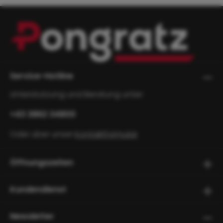
Service-Hotline
Unterstützung und Beratung unter:
+43 3862 34800
Oder über unser
Kontaktformular
.
Öffnungszeiten
Kundendienst
Newsletter