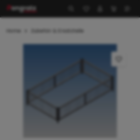
alt springen
Home
Zubehör & Ersatzteile
Bildergalerie überspringen