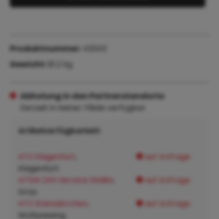
Produktnummer:
43343
Gewicht:
81.2 kg
Abholung in den Partnerstandorte
Derzeit in keiner Filiale verfügbar
Artikelverfügbarkeit:
ATZ Klagenfurt
,
auf Anfrage
Klagenfurt:
ATSW 24h Service GMBH
,
auf Anfrage
Graz:
ATZ Steinakirchen
,
auf Anfrage
Wolfpassing: