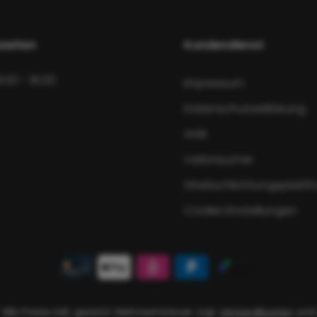
zeiten
Kundendienst
8:00 - 16:00
Impressum
Datenschutzerklärung
AGB
Verbraucher
Streitschlichtungsplatt
Cookie Einstellungen
 Alle Preise inkl. gesetzl. Mehrwertsteuer zzgl.
Versandkosten
und 