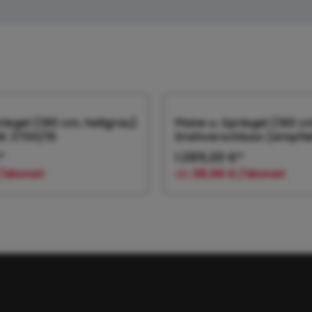
riegel (180 cm, hellgrau)
Plane u. Spriegel (160 c
RK 2700/15
Drehverschluss (empfiehl
*
1.285,20 €*
 / Monat
ab
38,56 € / Monat
 den Warenkorb
In den Warenk