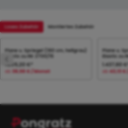
Loses Zubehör
Montiertes Zubehör
Produktgalerie überspringen
Plane u. Spriegel (160 cm, hellgrau)
Plane u. Sp
Elastic zu RK 2700/15
Elastic zu 
1.285,20 €*
1.437,60 €
ab
38,56 € / Monat
ab
43,13 €
In den Warenkorb
In