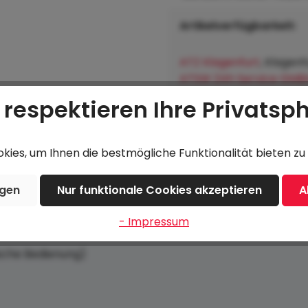
Artikelverfügbarkeit:
ATZ Klagenfurt
, Klagenf
ATSW 24h Service GMB
ATZ Steinakirchen
, Wol
 respektieren Ihre Privatsp
Lagerhausgenossenscha
Hofkirchen an der Trat
ies, um Ihnen die bestmögliche Funktionalität bieten zu 
ngen
Nur funktionale Cookies akzeptieren
A
- Impressum
ische Bedienung)