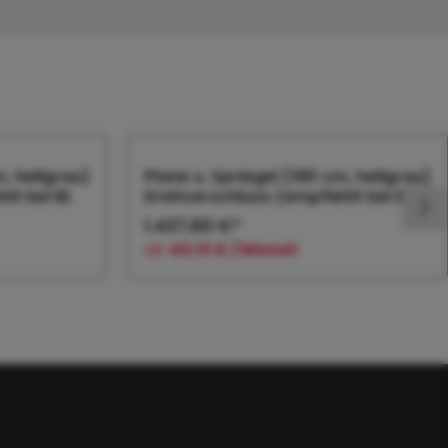
m, hellgrau)
Plane u. Spriegel (180 cm, hellgrau)
t bei Bl.
Drehverschluss (empfiehlt bei Bl.
1.437,60 €*
ab
43,13 € / Monat
orb
In den Warenkorb