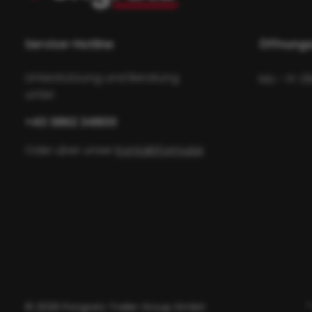
Service-Hotline
Öffnungs
Unterstützung und Beratung
Mo - Fr: 0
unter:
+43 3862 34800
Oder über unser
Kontaktformular
.
© 2026 Pongratz Trailer Group GmbH
*