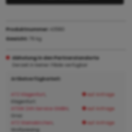
Produktnummer:
43580
Gewicht:
76 kg
Abholung in den Partnerstandorte
Derzeit in keiner Filiale verfügbar
Artikelverfügbarkeit:
ATZ Klagenfurt
,
auf Anfrage
Klagenfurt:
ATSW 24h Service GMBH
,
auf Anfrage
Graz:
ATZ Steinakirchen
,
auf Anfrage
Wolfpassing: