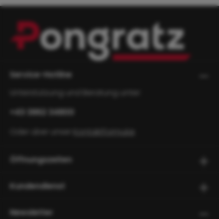
Service-Hotline
Unterstützung und Beratung unter:
+43 3862 34800
Oder über unser
Kontaktformular
.
Öffnungszeiten
Kundendienst
Newsletter