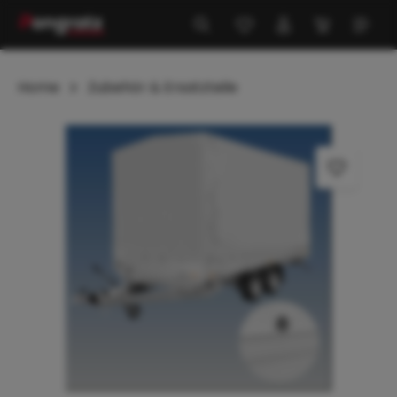
alt springen
Home
Zubehör & Ersatzteile
Bildergalerie überspringen