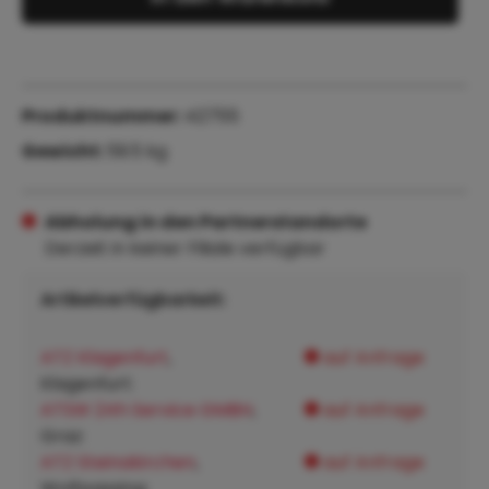
Produktnummer:
42755
Gewicht:
59.5 kg
Abholung in den Partnerstandorte
Derzeit in keiner Filiale verfügbar
Artikelverfügbarkeit:
ATZ Klagenfurt
,
auf Anfrage
Klagenfurt:
ATSW 24h Service GMBH
,
auf Anfrage
Graz:
ATZ Steinakirchen
,
auf Anfrage
Wolfpassing: