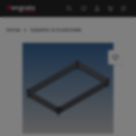
alt springen
Home
Zubehör & Ersatzteile
Bildergalerie überspringen