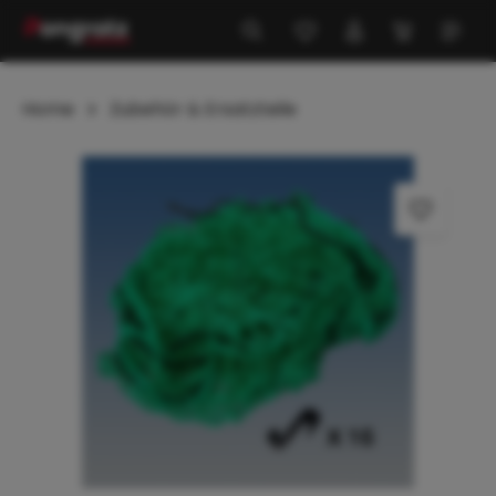
alt springen
Home
Zubehör & Ersatzteile
Bildergalerie überspringen