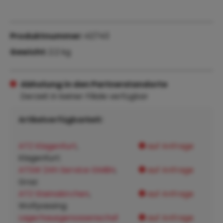
Produktnummer:
42743
Gewicht:
2.2 kg
Abholung in den Partnerstandorte
Derzeit in keiner Filiale verfügbar
Artikelverfügbarkeit:
ATZ Klagenfurt
,
auf Anfrage
Klagenfurt:
ATSW 24h Service GMBH
,
auf Anfrage
Graz:
ATZ Steinakirchen
,
auf Anfrage
Wolfpassing:
Lagerhausgenossenschaf
auf Anfrage