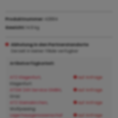
Produktnummer:
42664
Gewicht:
14.9 kg
Abholung in den Partnerstandorte
Derzeit in keiner Filiale verfügbar
Artikelverfügbarkeit:
ATZ Klagenfurt
,
auf Anfrage
Klagenfurt:
ATSW 24h Service GMBH
,
auf Anfrage
Graz:
ATZ Steinakirchen
,
auf Anfrage
Wolfpassing:
Lagerhausgenossenschaf
auf Anfrage