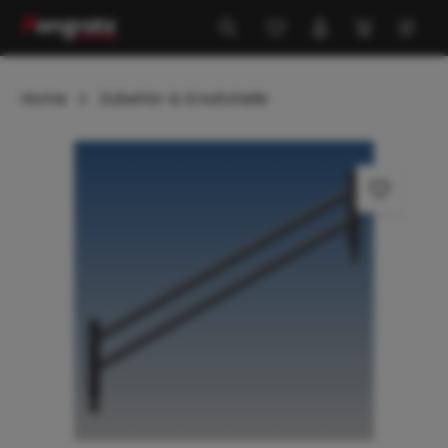
alt springen
Home
Zubehör & Ersatzteile
Bildergalerie überspringen